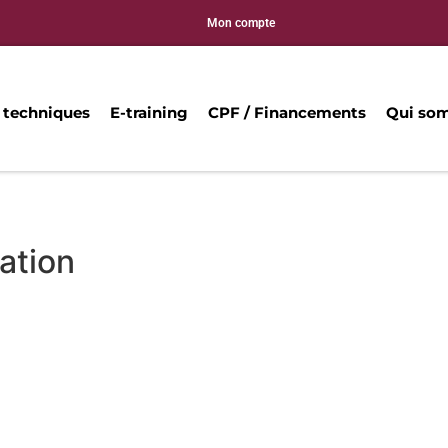
Mon compte
 techniques
E-training
CPF / Financements
Qui so
ation