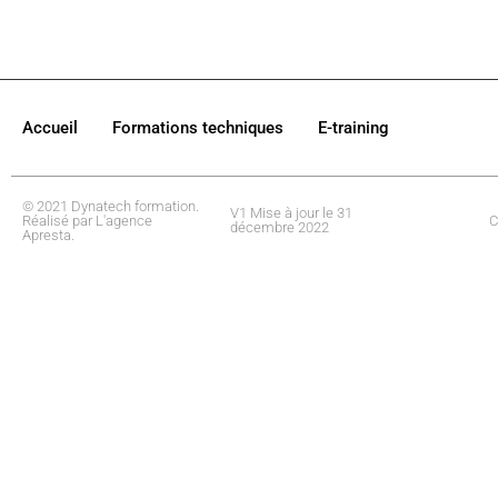
Accueil
Formations techniques
E-training
© 2021 Dynatech formation.
V1 Mise à jour le 31
Réalisé par L'agence
C
décembre 2022
Apresta.